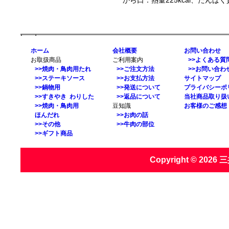
から口：熱量225kcal、たんぱく質
border
ホーム
会社概要
お問い合わせ
お取扱商品
ご利用案内
>>よくある質
>>焼肉・鳥肉用たれ
>>ご注文方法
>>お問い合わ
>>ステーキソース
>>お支払方法
サイトマップ
>>鍋物用
>>発送について
プライバシーポ
>>すきやき わりした
>>返品について
当社商品取り扱
>>焼肉・鳥肉用
豆知識
お客様のご感想
ほんだれ
>>お肉の話
>>その他
>>牛肉の部位
>>ギフト商品
Copyright ©
2026 三