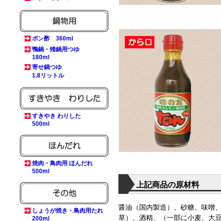
ポン酢 360ml
鴨鍋・雉鍋用つゆ
180ml
寄せ鍋つゆ
1.8リットル
すきやき わりした
500ml
焼肉・鳥肉用 ほんだれ
500ml
上記商品の原材料
醤油（国内製造）、砂糖、味噌、
しょうが焼き・鳥肉用たれ
草）、酒精、（一部に小麦、大
200ml