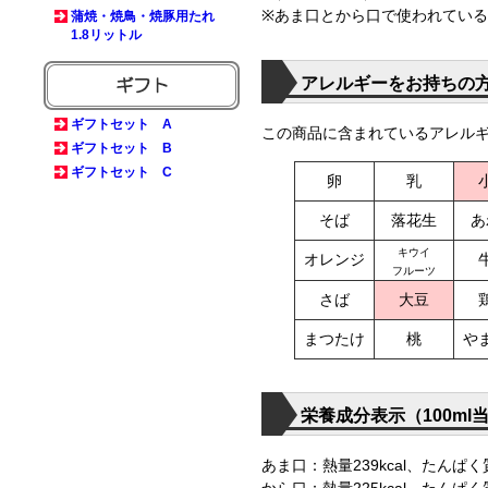
※あま口とから口で使われてい
蒲焼・焼鳥・焼豚用たれ
1.8リットル
アレルギーをお持ちの
ギフトセット A
この商品に含まれているアレル
ギフトセット B
ギフトセット C
卵
乳
そば
落花生
あ
キウイ
オレンジ
フルーツ
さば
大豆
まつたけ
桃
や
栄養成分表示（100ml
あま口：熱量239kcal、たんぱく質