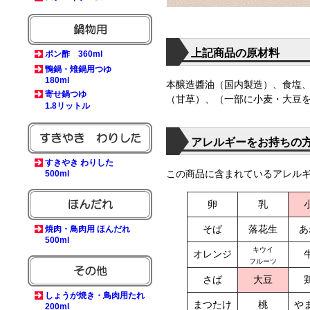
上記商品の原材料
ポン酢 360ml
鴨鍋・雉鍋用つゆ
180ml
本醸造醬油（国内製造）、食塩、
寄せ鍋つゆ
（甘草）、（一部に小麦・大豆
1.8リットル
アレルギーをお持ちの
すきやき わりした
この商品に含まれているアレル
500ml
卵
乳
そば
落花生
あ
焼肉・鳥肉用 ほんだれ
500ml
キウイ
オレンジ
フルーツ
さば
大豆
しょうが焼き・鳥肉用たれ
まつたけ
桃
や
200ml