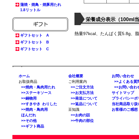
蒲焼・焼鳥・焼豚用たれ
1.8リットル
栄養成分表示（100ml
熱量97kcal、たんぱく質5.8g、
ギフトセット A
ギフトセット B
ギフトセット C
border
ホーム
会社概要
お問い合わせ
お取扱商品
ご利用案内
>>よくある質
>>焼肉・鳥肉用たれ
>>ご注文方法
>>お問い合わ
>>ステーキソース
>>お支払方法
サイトマップ
>>鍋物用
>>発送について
プライバシーポ
>>すきやき わりした
>>返品について
当社商品取り扱
>>焼肉・鳥肉用
豆知識
お客様のご感想
ほんだれ
>>お肉の話
>>その他
>>牛肉の部位
>>ギフト商品