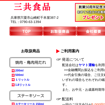
兵庫県宍粟市山崎町千本屋387-2
TEL：0790-63-1394
お取扱商品
ご利用案内
発送について
配送会社は
ヤマト運輸
を利用
>>金融機関お振込をご利用
200ml
>>代金引換の場合、ご注文
500ml
いずれの場合もそれぞれの確
１リットル
す。
1.8リットル
また、お中元・お歳暮時期等
配送料
ステーキソース 150ml
一回のご注文合計が
5,000