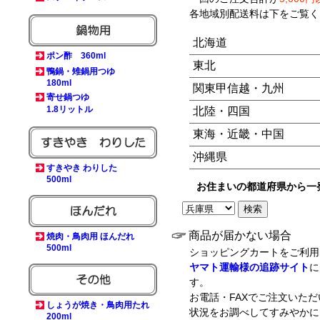
各地域別配送料は下をご覧く
北海道
ポン酢 360ml
東北
鴨鍋・雉鍋用つゆ
180ml
関東甲信越・九州
寄せ鍋つゆ
1.8リットル
北陸・四国
東海・近畿・中国
沖縄県
すきやき わりした
500ml
お住まいの都道府県から一
商品が届かない場合
焼肉・鳥肉用 ほんだれ
500ml
ショッピングカートをご利用
ヤマト運輸様の追跡サイト
に
す。
お電話・FAXでご注文いた
しょうが焼き・鳥肉用たれ
状況をお調べしてすみやかに
200ml