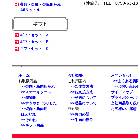
（連絡先：TEL 0790-63-13
蒲焼・焼鳥・焼豚用たれ
1.8リットル
ギフトセット A
ギフトセット B
ギフトセット C
border
ホーム
会社概要
お問い合わせ
お取扱商品
ご利用案内
>>よくある質
>>焼肉・鳥肉用たれ
>>ご注文方法
>>お問い合わ
>>ステーキソース
>>お支払方法
サイトマップ
>>鍋物用
>>発送について
プライバシーポ
>>すきやき わりした
>>返品について
当社商品取り扱
>>焼肉・鳥肉用
豆知識
お客様のご感想
ほんだれ
>>お肉の話
>>その他
>>牛肉の部位
>>ギフト商品