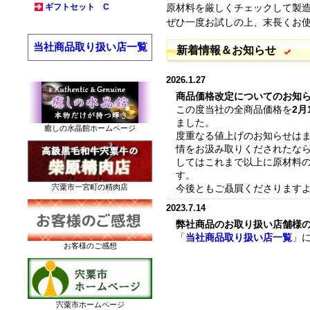
ギフトセット C
原材料を厳しくチェックして製
ぜひ一度お試しの上、末長くお
当社商品取り扱い店一覧
新着情報＆お知らせ
2026.1.27
商品価格改定についてのお知
この度当社の全商品価格を
2月
ました。
癒しの水晶館ホームページ
度重なる値上げのお知らせは
情をお汲み取りくだされたな
してはこれまで以上に原材料
す。
宍粟市一宮町の精肉店
今後ともご贔屓くださります
2023.7.14
弊社商品のお取り扱い店舗様
「
当社商品取り扱い店一覧
」
お客様のご感想
店舗様を追加しました。お近
2023.4.21
配送料改定のお知らせ
この度、配送業者様の料金値
宍粟市ホームページ