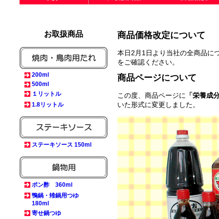
お取扱商品
商品価格改定について
本日2月1日より当社の全商品に
をご確認ください。
200ml
商品ページについて
500ml
１リットル
この度、商品ページに
「栄養成
いた形式に変更しました。
1.8リットル
ステーキソース 150ml
ポン酢 360ml
鴨鍋・雉鍋用つゆ
180ml
寄せ鍋つゆ