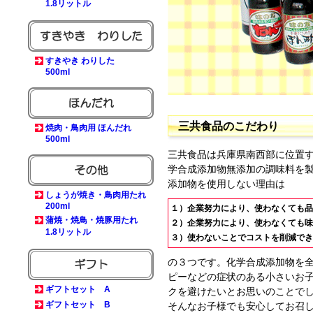
1.8リットル
すきやき わりした
500ml
三共食品のこだわり
焼肉・鳥肉用 ほんだれ
500ml
三共食品は兵庫県南西部に位置
学合成添加物無添加の調味料を
添加物を使用しない理由は
しょうが焼き・鳥肉用たれ
200ml
１）企業努力により、使わなくても品
蒲焼・焼鳥・焼豚用たれ
２）企業努力により、使わなくても味
1.8リットル
３）使わないことでコストを削減でき
の３つです。化学合成添加物を
ピーなどの症状のある小さいお
ギフトセット A
クを避けたいとお思いのことで
ギフトセット B
そんなお子様でも安心してお召